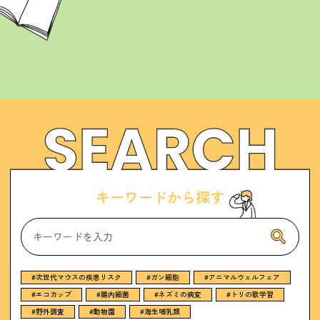
キ
ー
ワ
ー
ド
か
ら
探
す
#次世代マウスの疾患リスク
#ガン細胞
#アニマルウェルフェア
#エコカップ
#腸内細菌
#ネズミの病変
#トリの歌学習
#野外調査
#動物園
#海生哺乳類