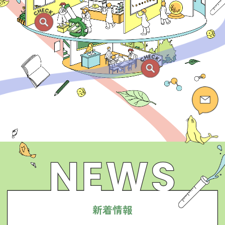
新
着
情
報