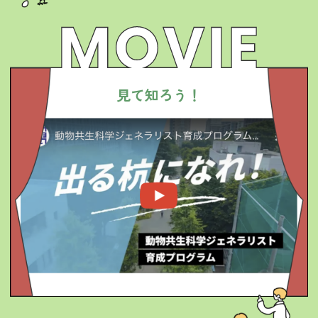
見
て
知
ろ
う
！