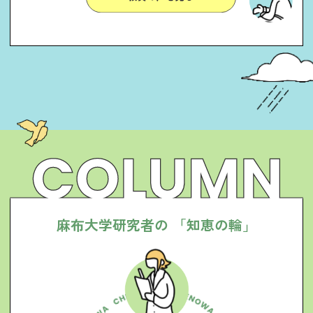
麻
布
大
学
研
究
者
の
「
知
恵
の
輪
」