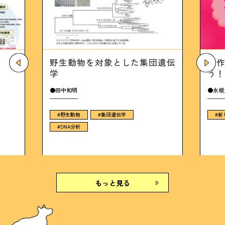
団遺伝
副作用の少ない抗がん剤を探そ
進
う！
秘
●永根大幹
●大
#新しい抗がん剤
#マウス実験
#
もっと見る