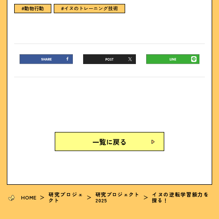
#動物行動
#イヌのトレーニング技術
一覧に戻る
研究プロジェ
研究プロジェクト
イヌの逆転学習能力を
HOME
＞
＞
＞
クト
2025
探る！