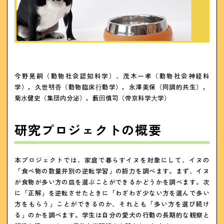
今野晃嗣（動物社会認知科学）、茂木一孝（動物社会神経科
学），久世明⾹（動物臨床⾏動学），永澤美保（同調的共生），
菊⽔健史（集団内分泌），藪⽥慎司（帝京科学⼤学）
研究プロジェクトの概要
本プロジェクトでは、家庭で暮らすイヌを対象にして、イヌの
「食べ物の数量弁別の逆転学習」の能力を調べます。まず、イヌ
が食物が多い方の皿を選ぶことができるかどうかを調べます。次
に「正解」を逆転させたときに「わざわざ少ない方を選んで多い
方をもらう」ことができるのか、それとも「多い方を選び続け
る」のかを調べます。学生は自分の愛犬の行動の長期的な観察と