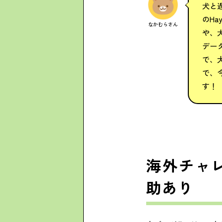
犬と
のHa
なかむらさん
や、
デー
で、
で、
す！
海外チャ
助あり