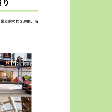
掘り
卒業直前の約３週間、海