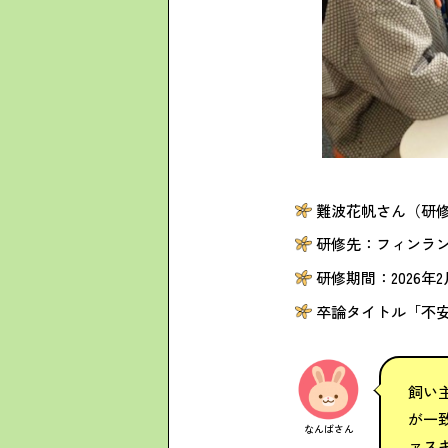
難波花帆さん（研
研修先：フィンラ
研修期間：2026年2
卒論タイトル「不
飼い
が一
なんばさん
ァスキ