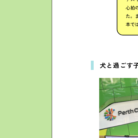
心拍
た。
本で
犬と過ごす