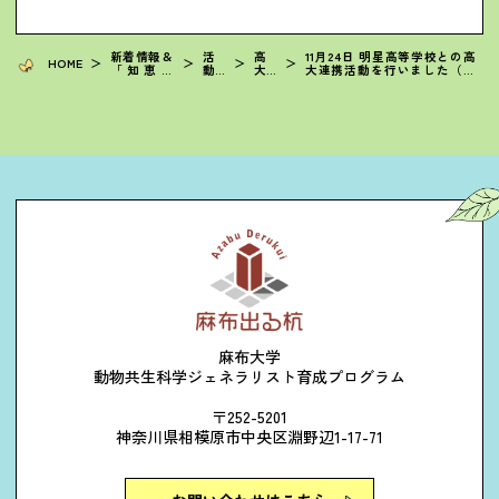
新着情報＆
活
高
11月24日 明星高等学校との高
HOME
＞
＞
＞
＞
「知恵の
動
大
大連携活動を行いました（そ
輪」
報
接
の３）
告
続
麻布大学
動物共生科学ジェネラリスト育成プログラム
〒252-5201
神奈川県相模原市中央区淵野辺1-17-71