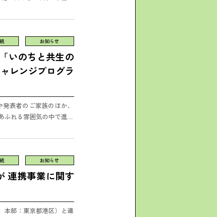
.
続
お知らせ
回「いのちと共生の
チャレンジプログラ
や発表者のご家族のほか、
あふれる雰囲気の中で進行
、野生動物...
続
お知らせ
が 連携事業に関す
、本部：東京都港区）と連