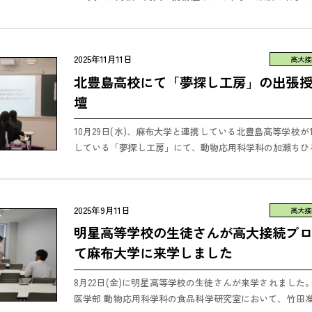
は、現代社会の諸問題や学問的見地での課題解決（研究のプロ
2025年11月11日
高大接
北豊島高校にて「夢探し工房」の出張
壇
10月29日(水)、麻布大学と連携している北豊島高等学校が
している「夢探し工房」にて、動物応用科学科の加瀨ちひ
した。 同校の「夢探し工房」は、高校での学びが大学でどの
2025年9月11日
高大接
明星高等学校の生徒さんが高大接続プ
て麻布大学に来学しました
8月22日(金)に明星高等学校の生徒さんが来学されました
医学部 動物応用科学科の食品科学研究室において、竹田准