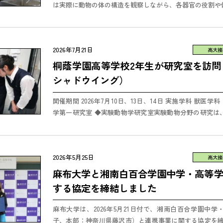
は実際に動物の体の構造を観察しながら、各器官の役割や
深めました。 食品系プログラムでは、生命・環境科学部の小
2026年7月21日
高大接
桐蔭学園高等学校2年生が研究室を訪問（
シャドウイング）
開催期間 2026年7月10日、13日、14日 実施学科 獣医
学第一研究室 ◆実験動物学研究室実験動物分野の研究は
して多くの命を救うという大きな使命を担っていることを学.
2026年5月25日
高大接
麻布大学と湘南白百合学園中学・高等
する協定を締結しました
麻布大学は、2026年5月21日付で、湘南白百合学園中
子、本部：神奈川県藤沢市）と連携事業に関する協定を締