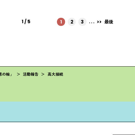
食品)と食育に係る講座を受けながら、探究学習のテーマの方
1 / 5
. . .
1
2
3
>>
最後
恵の輪」
＞
活動報告
＞
高大接続