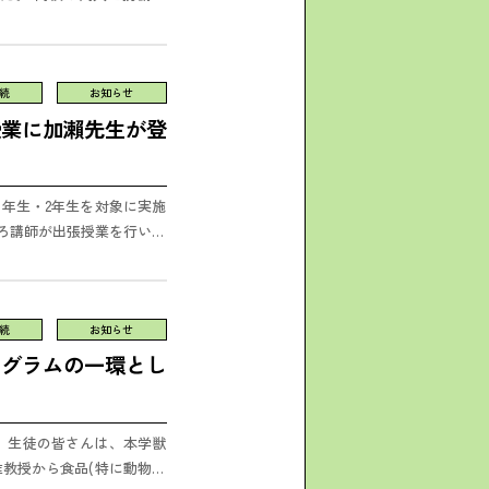
セ...
続
お知らせ
授業に加瀨先生が登
1年生・2年生を対象に実施
ろ講師が出張授業を行いま
よう...
続
お知らせ
ログラムの一環とし
。 生徒の皆さんは、本学獣
教授から食品(特に動物性