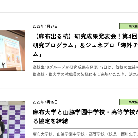
の目的は、Society 5.0時代に向けて、幅広い教養と深い専..
2026年4月27日
高大接
【麻布出る杭】研究成果発表会！第4
研究プログラム」＆ジェネプロ「海外
ム」
高校生10グループが研究成果を発表 当日は、他校の生徒
他高校・他大学の教職員の皆様にもご来場いただき、活気
しました。 発表では、動物の行動解析、食品開発、体外受精
2026年4月15日
高大接
麻布大学と山脇学園中学校・高等学校
る協定を締結
麻布大学は、山脇学園中学校・高等学校（校長：西川史子