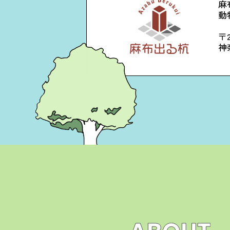
麻
動
〒2
神