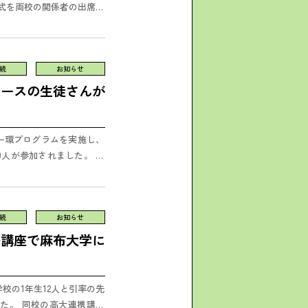
式を両校の関係者の出席に
山脇学...
続
お知らせ
コースの生徒さんが
の一環プログラムを実施し、
人が参加されました。 生
ムと、...
続
お知らせ
携講座で麻布大学に
学校の1年生12人と引率の先
た。 同校の高大連携講座