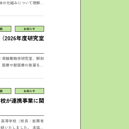
体の仕組みについて理解を
手森講師が指...
続
お知らせ
2026年度研究室
学科：実験動物学研究室、解剖
、医療や獣医療の発展を通
..
続
お知らせ
学校が連携事業に関
学・高等学校（校長：岩瀬有
結いたしました。 本協定