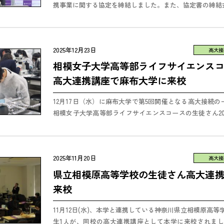
携事業に関する協定を締結しました。また、協定書の締結
より、2026年3月18日（水）に実施しました。 麻布大学は、
2025年12月23日
高大接
相模女子大学高等部ライフサイエンス
高大連携講座で麻布大学に来校
12月17日（水）に麻布大学で第5回開催となる高大接続
相模女子大学高等部ライフサイエンスコースの生徒さん20
徒さんたちは、本学獣医学部の寺川講師による動物系プログラ
2025年11月20日
高大接
県立相模原高等学校の生徒さん高大連
来校
11月12日(水)、本学と連携している神奈川県立相模原高等
生1人が、同校の高大連携講座として本学に来校されまし