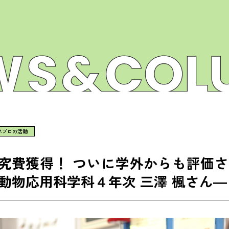
ネプロの活動
研究費獲得！ ついに学外からも評価さ
動物応用科学科４年次 三澤 楓さん―