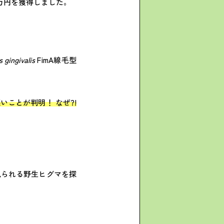
万円を獲得しました。
gingivalis
FimA
線毛型
ことが判明！ なぜ?!
見られる野生ヒグマを探