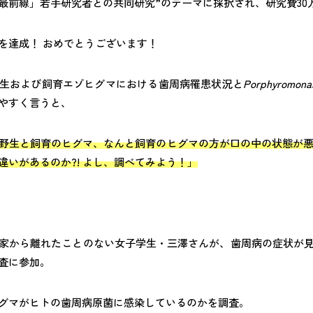
最前線」若手研究者との共同研究”のテーマに採択され、研究費30
を達成！ おめでとうございます！
生および飼育エゾヒグマにおける歯周病罹患状況と
Porphyromonas 
やすく言うと、
野生と飼育のヒグマ、なんと飼育のヒグマの方が口の中の状態が悪い
違いがあるのか?! よし、調べてみよう！」
家から離れたことのない女子学生・三澤さんが、歯周病の症状が
査に参加。
グマがヒトの歯周病原菌に感染しているのかを調査。