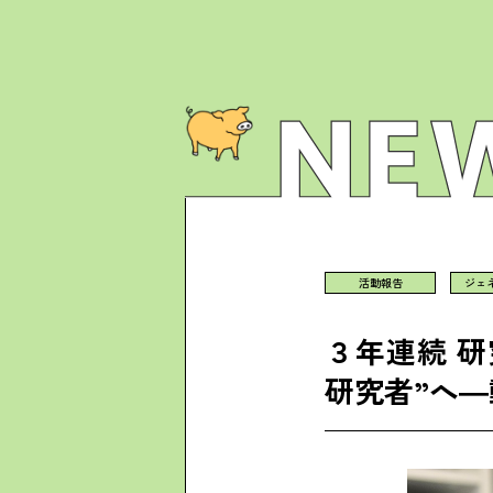
活動報告
ジェ
３年連続 
研究者”へ―