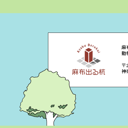
麻
動
〒2
神