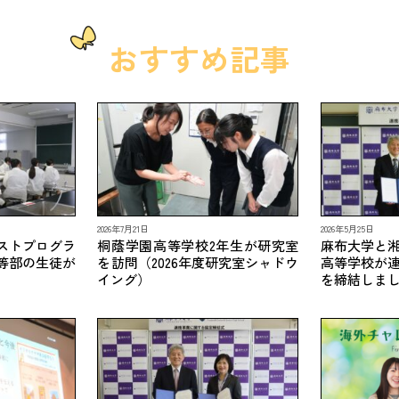
おすすめ記事
2026年7月21日
2026年5月25日
ストプログラ
桐蔭学園高等学校2年生が研究室
麻布大学と
等部の生徒が
を訪問（2026年度研究室シャドウ
高等学校が
イング）
を締結しま