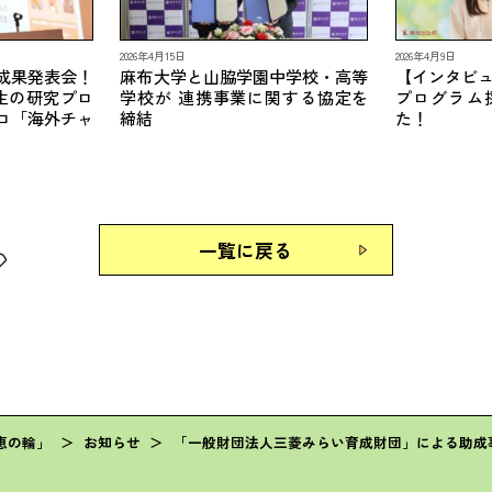
2026年4月15日
2026年4月9日
成果発表会！
麻布大学と山脇学園中学校・高等
【インタビ
生の研究プロ
学校が 連携事業に関する協定を
プログラム
ロ「海外チャ
締結
た！
一覧に戻る
恵の輪」
＞
お知らせ
＞
「一般財団法人三菱みらい育成財団」による助成