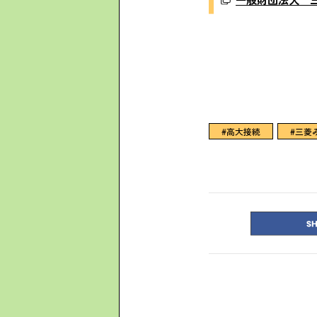
#高大接続
#三菱