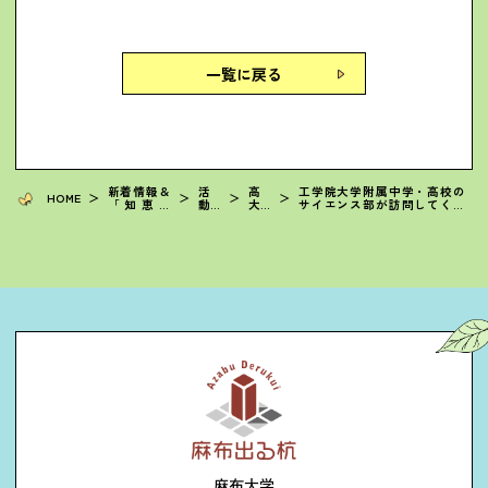
一覧に戻る
新着情報＆
活
高
工学院大学附属中学・高校の
HOME
＞
＞
＞
＞
「知恵の
動
大
サイエンス部が訪問してくれ
輪」
報
接
ました
告
続
麻布大学