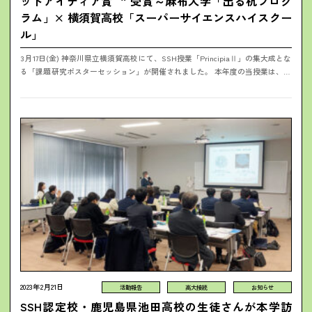
ッドアイディア賞 ” 受賞～麻布大学「出る杭プログ
ラム」× 横須賀高校「スーパーサイエンスハイスクー
ル」
3月17日(金) 神奈川県立横須賀高校にて、SSH授業「PrincipiaⅡ」の集大成とな
る「課題研究ポスターセッション」が開催されました。 本年度の当授業は、本
学から獣医学部 長井先生、村上先生、菊水先生が1年間担当し...
2023年2月21日
活動報告
高大接続
お知らせ
SSH認定校・鹿児島県池田高校の生徒さんが本学訪