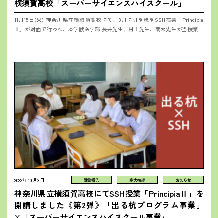
横須賀高校「スーパーサイエンスハイスクール」
11月15日(火) 神奈川県立横須賀高校にて、9月に引き続きSSH授業「Principia
Ⅱ」が対面で行われ、本学獣医学部 長井先生、村上先生、菊水先生が当授業を
担当しました。生徒さんと本学教員により、3月のポスターセッ...
2022年10月3日
活動報告
高大接続
お知らせ
神奈川県立横須賀高校にてSSH授業「PrincipiaⅡ」を
開講しました《第2弾》「出る杭プログラム事業」
×「スーパーサイエンスハイスクール事業」