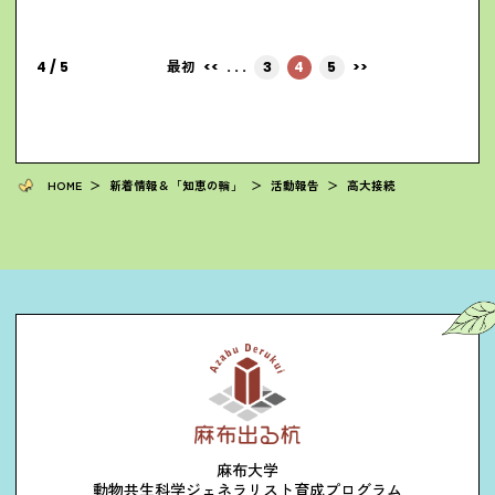
Ⅱ」において、本学の獣医学部の菊水先生、長井先生、村上先生が開講す...
最初
<<
3
4
5
>>
4 / 5
. . .
HOME
＞
新着情報＆「知恵の輪」
＞
活動報告
＞
高大接続
麻布大学
動物共生科学ジェネラリスト育成プログラム