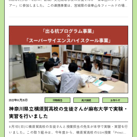
アー」に参加しました。 この連携事業は、宮城県の金華山をフィールドの場所
とし、『東日本大震災からの復興』と『シカを中心とした野生動物の調査・...
2022年8月26日
活動報告
高大接続
お知らせ
神奈川県立横須賀高校の生徒さんが麻布大学で実験・
実習を行いました
8月7日(日)に横須賀高校の生徒さんと授業担当の先生が本学で実験・実習を行
いました。この取り組みは、今年度から、横須賀高校のSSH授業「Principia