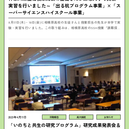
実習を行いました～「出る杭プログラム事業」×「ス
ーパーサイエンスハイスクール事業」
8月17日(木)・18日(金)に相模原高校の生徒さんと授業担当の先生が本学で実
験・実習を行いました。この取り組みは、相模原高校のSSH授業「課題探求
Ⅱ」において、本学獣医学部の水野谷先生が開講する授業が行われており、当
授...
2023年4月11日
活動報告
高大接続
お知らせ
「いのちと共生の研究プログラム」研究成果発表会＆