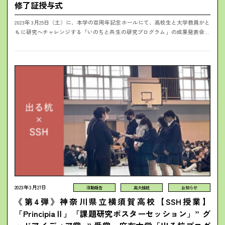
修了証授与式
2023年3月25日（土）に、本学の百周年記念ホールにて、高校生と大学教員がと
もに研究へチャレンジする「いのちと共生の研究プログラム」の成果発表会を
開催しました。 成果発表会では、本学と高大連携協定を結んだ3校「新渡戸
文...
2023年3月27日
活動報告
高大接続
お知らせ
《第4弾》神奈川県立横須賀高校【SSH授業】
「PrincipiaⅡ」「課題研究ポスターセッション」” グ