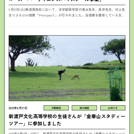
9月27日(火)横須賀高校において、本学獣医学部の菊水先生、長井先生、村上先
生によるSSH授業「PrincipiaⅡ」が行われました。当授業を履修している生徒
さんにとっては、はじめて高校内で本学教員による対面授業を体験し...
2022年8月31日
活動報告
高大接続
お知らせ
新渡戸文化高等学校の生徒さんが「金華山スタディー
ツアー」に参加しました
2022年8月9日～12日に、新渡戸文化高等学校の生徒さんが「金華山スタディーツ