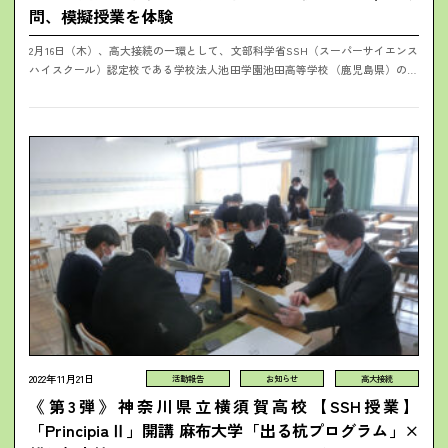
問、模擬授業を体験
2月16日（木）、高大接続の一環として、文部科学省SSH（スーパーサイエンス
ハイスクール）認定校である学校法人池田学園池田高等学校（鹿児島県）の生
徒さん13人が本学へ訪問されました。 生徒さんは、本学獣医学部の村上教
授、...
2022年11月21日
活動報告
お知らせ
高大接続
《第3弾》神奈川県立横須賀高校【SSH授業】
「PrincipiaⅡ」開講 麻布大学「出る杭プログラム」×