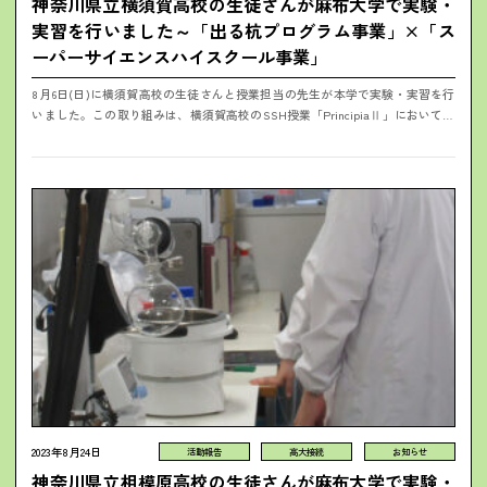
神奈川県立横須賀高校の生徒さんが麻布大学で実験・
実習を行いました～「出る杭プログラム事業」×「ス
ーパーサイエンスハイスクール事業」
8月6日(日)に横須賀高校の生徒さんと授業担当の先生が本学で実験・実習を行
いました。この取り組みは、横須賀高校のSSH授業「PrincipiaⅡ」において、
本学の獣医学部の菊水先生、長井先生、村上先生、善本先生、梶先生が...
2023年8月24日
活動報告
高大接続
お知らせ
神奈川県立相模原高校の生徒さんが麻布大学で実験・