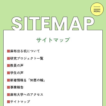
サ
イ
ト
マ
ッ
プ
麻布出る杭について
研究プロジェクト一覧
教員の声
学生の声
新着情報＆「知恵の輪」
事業報告
麻布大学へのアクセス
サイトマップ