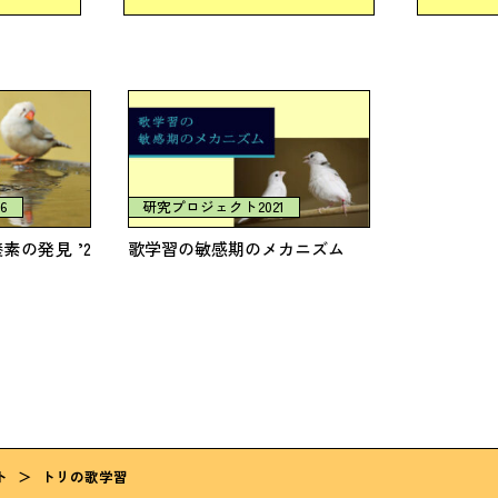
6
研究プロジェクト2021
素の発見 ’2
歌学習の敏感期のメカニズム
ト
＞
トリの歌学習