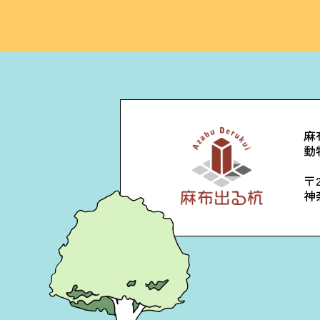
麻
動
〒2
神