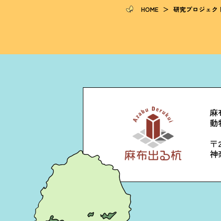
HOME
＞
研究プロジェク
麻
動
〒2
神