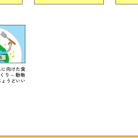
5
スに向けた食
くり～動物
ちょうどいい